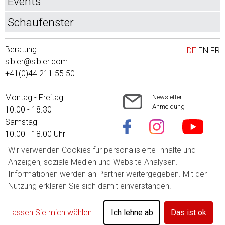
Events
Schaufenster
Beratung
DE
EN
FR
sibler@sibler.com
+41(0)44 211 55 50
Montag - Freitag
Newsletter
Anmeldung
10.00 - 18.30
Samstag
10.00 - 18.00 Uhr
Wir verwenden Cookies für personalisierte Inhalte und
Versandkosten
Anzeigen, soziale Medien und Website-Analysen.
AGB
Informationen werden an Partner weitergegeben. Mit der
Impressum
Nutzung erklären Sie sich damit einverstanden.
Datenschutz
Lassen Sie mich wählen
Ich lehne ab
Das ist ok
Cookie-Einstellungen