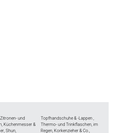
Zitronen- und
Topfhandschuhe & -Lappen
,
n
,
Küchenmesser &
Thermo- und Trinkflaschen
,
im
er
,
Shun
,
Regen
,
Korkenzieher & Co.
,