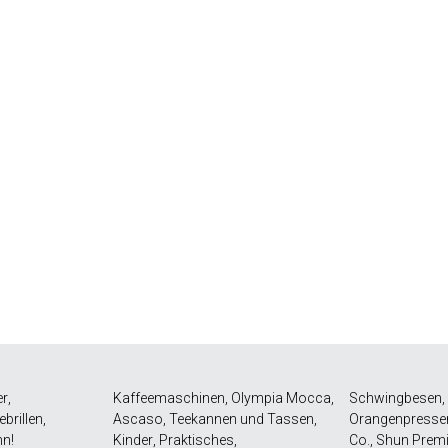
er
,
Kaffeemaschinen
,
Olympia Mocca
,
Schwingbesen
,
ebrillen
,
Ascaso
,
Teekannen und Tassen
,
Orangenpresse
hn!
Kinder
,
Praktisches
,
Co.
,
Shun Premi