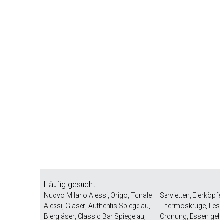
Häufig gesucht
Nuovo Milano Alessi
,
Origo
,
Tonale
Servietten
,
Eierköpf
Alessi
,
Gläser
,
Authentis Spiegelau
,
Thermoskrüge
,
Les
Biergläser
,
Classic Bar Spiegelau
,
Ordnung
,
Essen ge