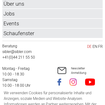
Über uns
Jobs
Events
Schaufenster
Beratung
DE
EN
FR
sibler@sibler.com
+41(0)44 211 55 50
Montag - Freitag
Newsletter
Anmeldung
10.00 - 18.30
Samstag
10.00 - 18.00 Uhr
Wir verwenden Cookies für personalisierte Inhalte und
Versandkosten
Anzeigen, soziale Medien und Website-Analysen.
AGB
Informationen werden an Partner weitergegeben. Mit der