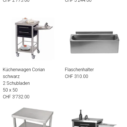
CHF 2'775.00
CHF 3'244.00
Küchenwagen Corian
Flaschenhalter
schwarz
CHF 310.00
2 Schubladen
50 x 50
CHF 3'732.00