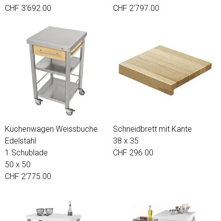
CHF 3'692.00
CHF 2'797.00
Küchenwagen Weissbuche
Schneidbrett mit Kante
Edelstahl
38 x 35
1 Schublade
CHF 296.00
50 x 50
CHF 2'775.00