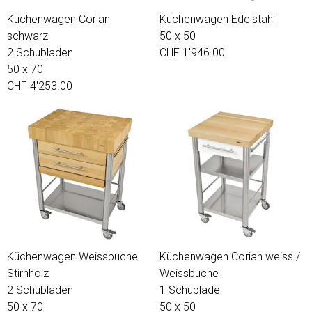
Küchenwagen Corian
Küchenwagen Edelstahl
schwarz
50 x 50
2 Schubladen
CHF 1'946.00
50 x 70
CHF 4'253.00
Küchenwagen Weissbuche
Küchenwagen Corian weiss /
Stirnholz
Weissbuche
2 Schubladen
1 Schublade
50 x 70
50 x 50