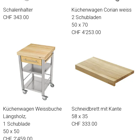
Schalenhalter
Küchenwagen Corian weiss
CHF 343.00
2 Schubladen
50 x 70
CHF 4'253.00
Küchenwagen Weissbuche
Schneidbrett mit Kante
Längsholz,
58 x 35
1 Schublade
CHF 333.00
50 x 50
CHF 2'459.00