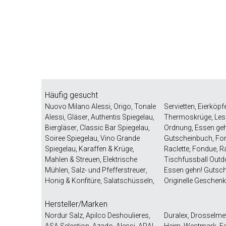
Häufig gesucht
Nuovo Milano Alessi
,
Origo
,
Tonale
Servietten
,
Eierköpf
Alessi
,
Gläser
,
Authentis Spiegelau
,
Thermoskrüge
,
Les
Biergläser
,
Classic Bar Spiegelau
,
Ordnung
,
Essen ge
Soiree Spiegelau
,
Vino Grande
Gutscheinbuch
,
Fo
Spiegelau
,
Karaffen & Krüge
,
Raclette
,
Fondue
,
Ra
Mahlen & Streuen
,
Elektrische
Tischfussball Outd
Mühlen
,
Salz- und Pfefferstreuer
,
Essen gehn! Gutsc
Honig & Konfitüre
,
Salatschüsseln
,
Originelle Geschen
Hersteller/Marken
Nordur Salz
,
Apilco Deshoulieres
,
Duralex
,
Drosselme