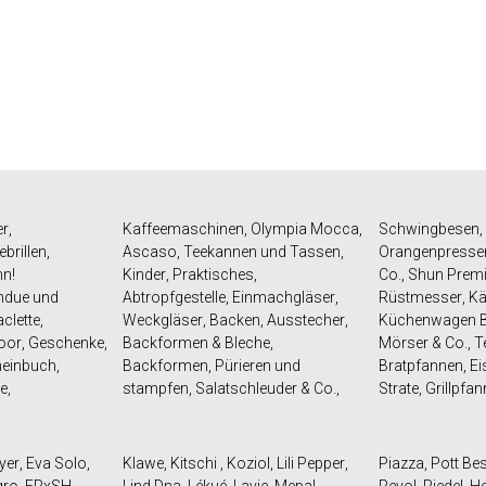
er
,
Kaffeemaschinen
,
Olympia Mocca
,
Schwingbesen
,
ebrillen
,
Ascaso
,
Teekannen und Tassen
,
Orangenpresse
hn!
Kinder
,
Praktisches
,
Co.
,
Shun Premi
ndue und
Abtropfgestelle
,
Einmachgläser
,
Rüstmesser
,
Kä
clette
,
Weckgläser
,
Backen
,
Ausstecher
,
Küchenwagen B
oor
,
Geschenke
,
Backformen & Bleche
,
Mörser & Co.
,
T
heinbuch
,
Backformen
,
Pürieren und
Bratpfannen
,
Ei
ke
,
stampfen
,
Salatschleuder & Co.
,
Strate
,
Grillpfa
yer
,
Eva Solo
,
Klawe
,
Kitschi
,
Koziol
,
Lili Pepper
,
Piazza
,
Pott Be