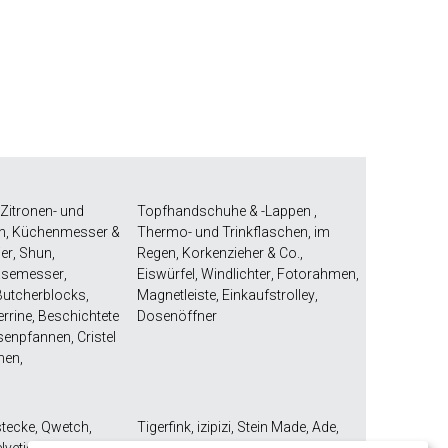
Zitronen- und
Topfhandschuhe & -Lappen
,
n
,
Küchenmesser &
Thermo- und Trinkflaschen
,
im
er
,
Shun
,
Regen
,
Korkenzieher & Co.
,
semesser
,
Eiswürfel
,
Windlichter
,
Fotorahmen
,
utcherblocks
,
Magnetleiste
,
Einkaufstrolley
,
errine
,
Beschichtete
Dosenöffner
senpfannen
,
Cristel
nnen
,
stecke
,
Qwetch
,
Tigerfink
,
izipizi
,
Stein Made
,
Ade
,