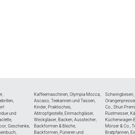
er
,
Kaffeemaschinen
,
Olympia Mocca
,
Schwingbesen
,
ebrillen
,
Ascaso
,
Teekannen und Tassen
,
Orangenpresse
hn!
Kinder
,
Praktisches
,
Co.
,
Shun Premi
ndue und
Abtropfgestelle
,
Einmachgläser
,
Rüstmesser
,
Kä
clette
,
Weckgläser
,
Backen
,
Ausstecher
,
Küchenwagen B
oor
,
Geschenke
,
Backformen & Bleche
,
Mörser & Co.
,
T
heinbuch
,
Backformen
,
Pürieren und
Bratpfannen
,
Ei