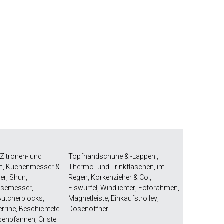
Zitronen- und
Topfhandschuhe & -Lappen
,
n
,
Küchenmesser &
Thermo- und Trinkflaschen
,
im
er
,
Shun
,
Regen
,
Korkenzieher & Co.
,
semesser
,
Eiswürfel
,
Windlichter
,
Fotorahmen
,
utcherblocks
,
Magnetleiste
,
Einkaufstrolley
,
errine
,
Beschichtete
Dosenöffner
senpfannen
,
Cristel