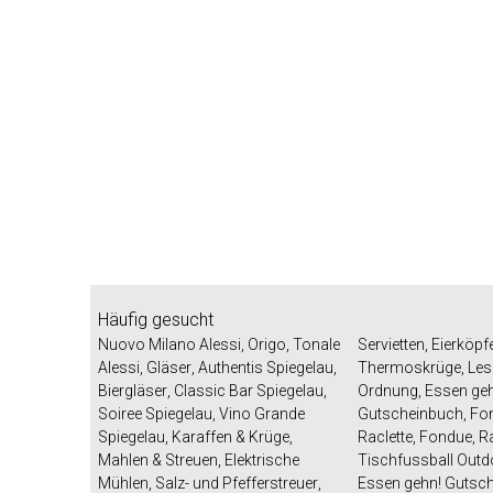
Häufig gesucht
Nuovo Milano Alessi
,
Origo
,
Tonale
Servietten
,
Eierköpf
Alessi
,
Gläser
,
Authentis Spiegelau
,
Thermoskrüge
,
Les
Biergläser
,
Classic Bar Spiegelau
,
Ordnung
,
Essen ge
Soiree Spiegelau
,
Vino Grande
Gutscheinbuch
,
Fo
Spiegelau
,
Karaffen & Krüge
,
Raclette
,
Fondue
,
Ra
Mahlen & Streuen
,
Elektrische
Tischfussball Outd
Mühlen
,
Salz- und Pfefferstreuer
,
Essen gehn! Gutsc