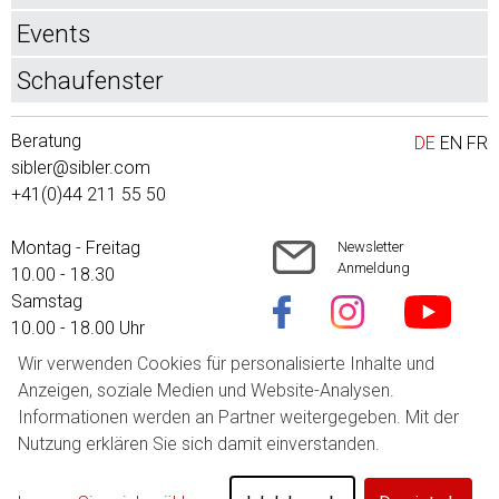
Events
Schaufenster
Beratung
DE
EN
FR
sibler@sibler.com
+41(0)44 211 55 50
Montag - Freitag
Newsletter
Anmeldung
10.00 - 18.30
Samstag
10.00 - 18.00 Uhr
Wir verwenden Cookies für personalisierte Inhalte und
Versandkosten
Anzeigen, soziale Medien und Website-Analysen.
AGB
Informationen werden an Partner weitergegeben. Mit der
Impressum
Nutzung erklären Sie sich damit einverstanden.
Datenschutz